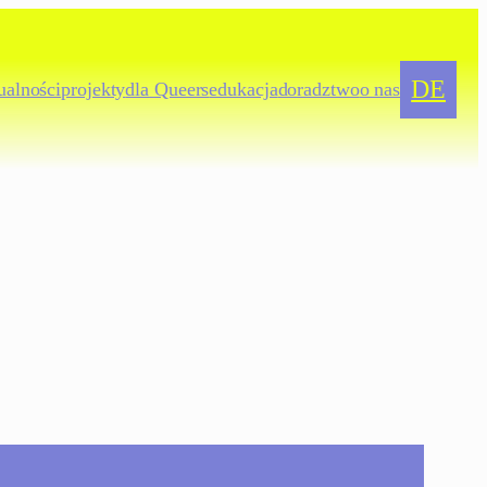
DE
ualności
projekty
dla
Queers
edukacja
doradztwo
o nas