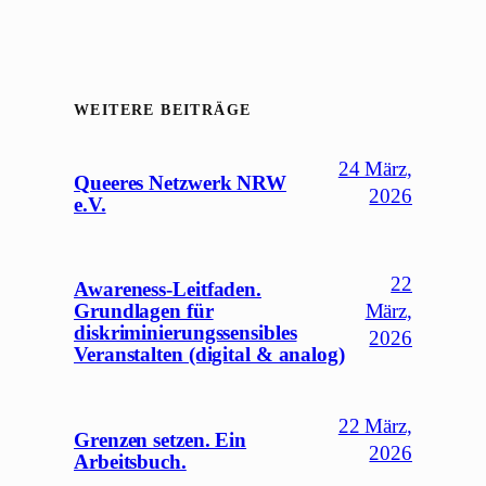
WEITERE BEITRÄGE
24 März,
Queeres Netzwerk NRW
2026
e.V.
22
Awareness-Leitfaden.
Grundlagen für
März,
diskriminierungssensibles
2026
Veranstalten (digital & analog)
22 März,
Grenzen setzen. Ein
2026
Arbeitsbuch.