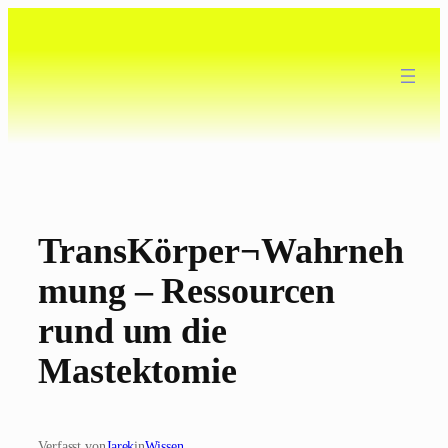
Zum
Inhalt
springen
TransKörper¬Wahrneh
mung – Ressourcen
rund um die
Mastektomie
Verfasst von
Jarek
in
Wissen