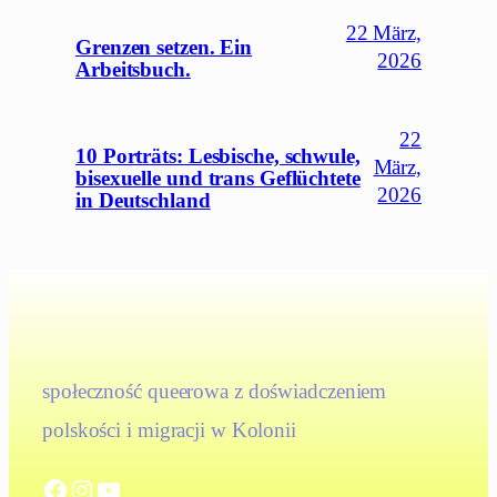
22 März,
Grenzen setzen. Ein
2026
Arbeitsbuch.
22
10 Porträts: Lesbische, schwule,
März,
bisexuelle und trans Geflüchtete
2026
in Deutschland
społeczność queerowa z doświadczeniem
polskości i migracji w Kolonii
Facebook
Instagram
YouTube