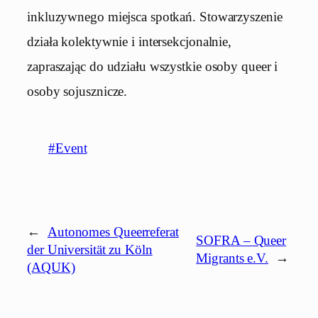
inkluzywnego miejsca spotkań. Stowarzyszenie
działa kolektywnie i intersekcjonalnie,
zapraszając do udziału wszystkie osoby queer i
osoby sojusznicze.
#Event
←
Autonomes Queerreferat
SOFRA – Queer
der Universität zu Köln
Migrants e.V.
→
(AQUK)