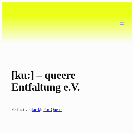
Zum
Inhalt
springen
[ku:] – queere
Entfaltung e.V.
Verfasst von
Jarek
in
For-Queers