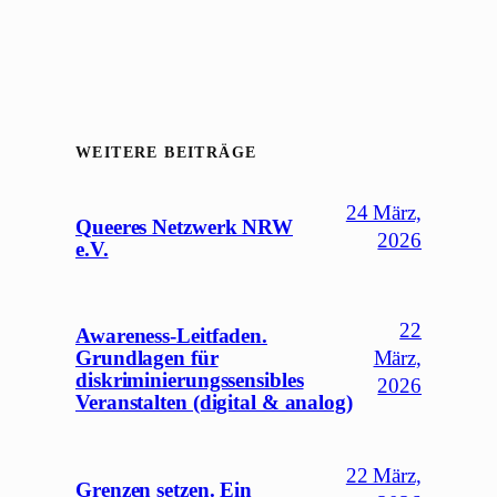
WEITERE BEITRÄGE
24 März,
Queeres Netzwerk NRW
2026
e.V.
22
Awareness-Leitfaden.
Grundlagen für
März,
diskriminierungssensibles
2026
Veranstalten (digital & analog)
22 März,
Grenzen setzen. Ein