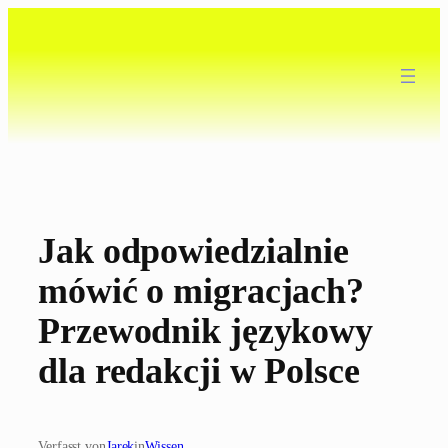
Zum
Inhalt
springen
Jak odpowiedzialnie
mówić o migracjach?
Przewodnik językowy
dla redakcji w Polsce
Verfasst von
Jarek
in
Wissen