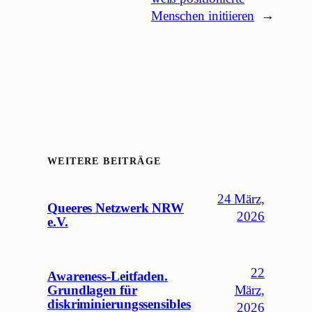
Menschen initiieren
→
WEITERE BEITRÄGE
24 März,
Queeres Netzwerk NRW
2026
e.V.
22
Awareness-Leitfaden.
Grundlagen für
März,
diskriminierungssensibles
2026