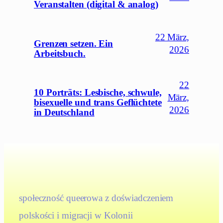
Veranstalten (digital & analog)
22 März,
Grenzen setzen. Ein
2026
Arbeitsbuch.
22
10 Porträts: Lesbische, schwule,
März,
bisexuelle und trans Geflüchtete
2026
in Deutschland
społeczność queerowa z doświadczeniem
polskości i migracji w Kolonii